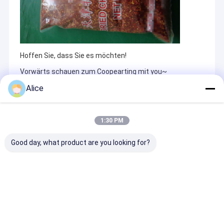
Hoffen Sie, dass Sie es möchten!
Vorwärts schauen zum Coopearting mit you~
Alice
Recommended Products
1:30 PM
Good day, what product are you looking for?
Haltbarkeit 1 Jahr
Luftgetrocknete
Bio-mildes rot
Chinesische
Rote Kugel Chilli
Chilipulver oh
getrocknete Chili-
Intensiver
bekannte Alle
Pfeffer Knispernde
Geschmack
und 100 Gram