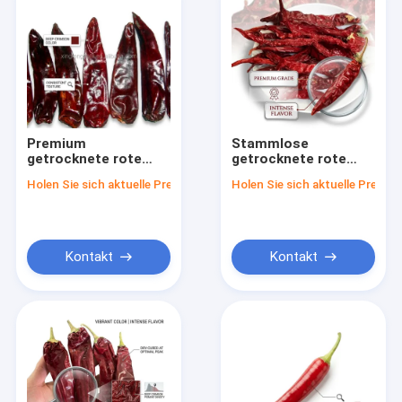
Premium
Stammlose
getrocknete rote
getrocknete rote
Chiliflocken,
Chili-Pfeffer
Holen Sie sich aktuelle Preis
Holen Sie sich aktuelle Preis
sonnengetrocknet,
Natürliche
Gewürz, 1-3 mm,
getrocknete Chile
Lebensmittelqualität,
Rojo Exportqualität
Großhandel
ganze Pods 4-7cm
20000-50000SHU
Kontakt
Kontakt
Großhandel
Haus
Produkte
Videos