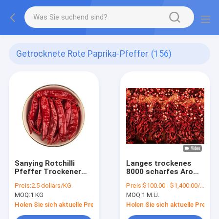
Getrocknete Rote Paprika-Pfeffer
(156)
Sanying Rotchilli
Langes trockenes
Pfeffer Trockener
8000 scharfes Aroma
Stamm 10-12 cm
SHU Dried Red Chilli
Preis:
2.5 dollars/KG
Preis:
$100.00 - $1,400.00/Metric Tons
geschnitten mit
Pepperss 20Kg
MOQ:
1 KG
MOQ:
1 M.Ü.
Feuchtigkeit 12%
Max
Holen Sie sich aktuelle Preis
Holen Sie sich aktuelle Preis