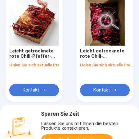
Leicht getrocknete
Leicht getrocknete
rote Chili-Pfeffer-
rote Chili-
Flakes mit niedriger
Pfefferpulver
Holen Sie sich aktuelle Preis
Holen Sie sich aktuelle Preis
Hitze zerkleinert
Feingemahlen 80-100
Gewürze 1-3mm
Mesh Niedrighitze
5000-20000SHU
Gewürz 5000-
Exportgrad
20000SHU
Großhandel
Kontakt
Kontakt
Sparen Sie Zeit
Lassen Sie uns mit Ihnen die besten
Produkte kontaktieren.