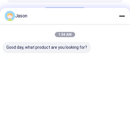
Getrocknete Vögel mustern Paprikas
Fortsetzen
Getrocknete Paprika Peppers
Jason
1:54 AM
Unsere Kategorien
Good day, what product are you looking for?
Getrocknete rote
Getrockneter
Paprikas pfeff
Paprika-Pfeffer
Guajillo-Paprika
Pulver
Startseite
Über uns
Desktop Site
Sitemap
Privacy Policy