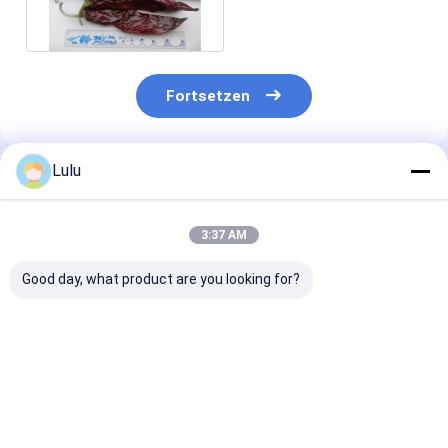
Fortsetzen
Lulu
Empfohlene Produkte
3:37 AM
Good day, what product are you looking for?
Fügen Sie etwas
Feuchtigkeit ≤14%
Haltbarkeitsd
Wärme zu Ihren
Süßpaprika Pfeffer
eines Jahres
Tellern mit
Rotchilli Capsicum
getrocknete Ch
getrockneten Chilli
bei Lagertemperatur
Gesamtasche ≤
Pods 500SHU 20-
von 0 °C bis 28 °C
und für hohe
Bestpreis
Bestpreis
Bestprei