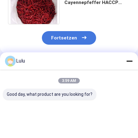
Cayennepfeffer HACCP
Tianjin trockneten
Feuchtigkeit Chili Podss
12%
Fortsetzen
Lulu
Empfohlene Produkte
3:59 AM
Good day, what product are you looking for?
Tianjin Red Chili mit
Vitamin C in rotem
Tianjin Round
Vitamin C, auf den
Jinta-Pfeffer
Chilies (100 g)
Feldern von Tianjin