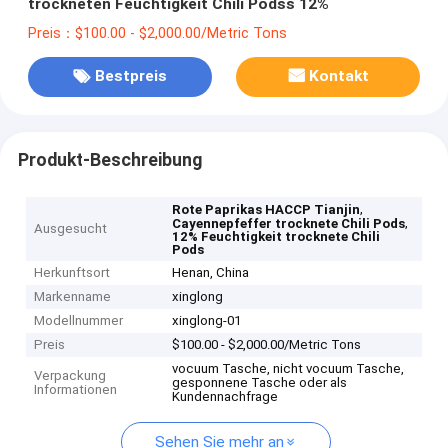
trockneten Feuchtigkeit Chili Podss 12%
Preis：$100.00 - $2,000.00/Metric Tons
Bestpreis
Kontakt
Produkt-Beschreibung
,
Rote Paprikas HACCP Tianjin
,
Cayennepfeffer trocknete Chili Pods
Ausgesucht
12% Feuchtigkeit trocknete Chili
Pods
Herkunftsort
Henan, China
Markenname
xinglong
Modellnummer
xinglong-01
Preis
$100.00 - $2,000.00/Metric Tons
vocuum Tasche, nicht vocuum Tasche,
Verpackung
gesponnene Tasche oder als
Informationen
Kundennachfrage
Sehen Sie mehr an