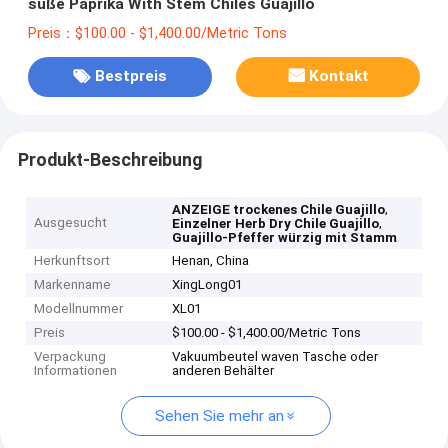
süße Paprika With Stem Chiles Guajillo
Preis：$100.00 - $1,400.00/Metric Tons
Bestpreis
Kontakt
Produkt-Beschreibung
,
ANZEIGE trockenes Chile Guajillo
Ausgesucht
,
Einzelner Herb Dry Chile Guajillo
Guajillo-Pfeffer würzig mit Stamm
Herkunftsort
Henan, China
Markenname
XingLong01
Modellnummer
XL01
Preis
$100.00 - $1,400.00/Metric Tons
Verpackung
Vakuumbeutel waven Tasche oder
Informationen
anderen Behälter
Sehen Sie mehr an