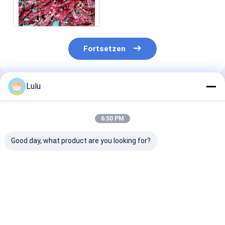
süße Paprika With Stem
Chiles Guajillo
Fortsetzen
Lulu
Empfohlene Produkte
6:50 PM
Good day, what product are you looking for?
Natürliche rot
Ganzes Guajillo Chili
Grade A Guajill
getrocknete
mit/ohne Stamm
8-12% Feuchti
Guajillo-Chilli ohne
500SHU Rot starker
Niedrige Unrei
Zusatzstoffe und
scharfer Chili
(0,1% Max)
mit einer
Geschmack
Bestpreis
Bestpreis
Bestprei