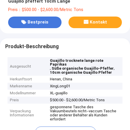
Guajillo pfeffert 10cm Länge
Preis：$500.00 - $2,600.00/Metric Tons
Bestpreis
Kontakt
Produkt-Beschreibung
Guajillo trocknete lange rote
Paprikas
Ausgesucht
,
,
Süße organische Guajillo-Pfeffer
10cm organische Guajillo Pfeffer
Herkunftsort
Henan, China
Markenname
XingLong01
Modellnummer
XL-guajillo
Preis
$500.00 - $2,600.00/Metric Tons
gesponnene Tasche des
Verpackung
Vakuumbeutels nicht--vaccum Tasche
Informationen
oder anderer Behälter als Kunden
erfordert