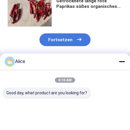
Getrocknete lange rote
Paprikas süßes organisches
Guajillo pfeffert 10cm Länge
Fortsetzen
Alice
Empfohlene Produkte
6:16 AM
Good day, what product are you looking for?
Natürliche rot
Ganzes Guajillo Chili
Grade A Guajill
getrocknete
mit/ohne Stamm
8-12% Feuchti