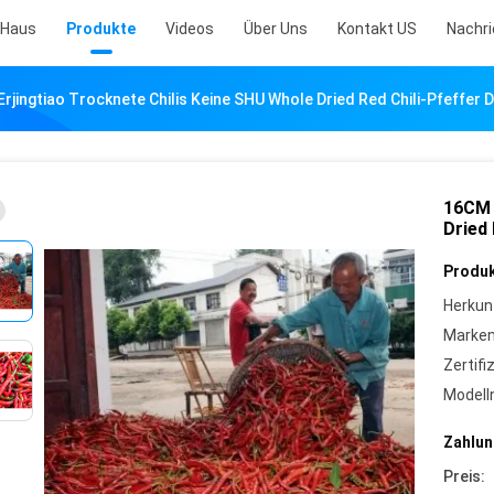
Haus
Produkte
Videos
Über Uns
Kontakt US
Nachr
rjingtiao Trocknete Chilis Keine SHU Whole Dried Red Chili-Pfeffer
16CM 
Dried
Produk
Herkun
Marke
Zertifi
Model
Zahlun
Preis: