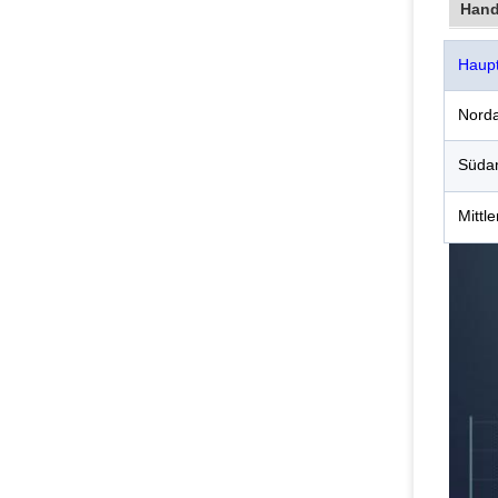
Hand
Haup
Nord
Süda
Mittl