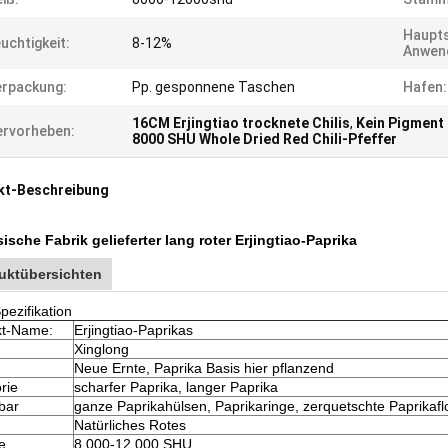
Haupts
uchtigkeit:
8-12%
Anwen
rpackung:
Pp. gesponnene Taschen
Hafen:
16CM Erjingtiao trocknete Chilis
,
Kein Pigment 
rvorheben:
8000 SHU Whole Dried Red Chili-Pfeffer
kt-Beschreibung
ische Fabrik gelieferter lang roter Erjingtiao-Paprika
uktübersichten
pezifikation
kt-Name:
Erjingtiao-Paprikas
Xinglong
Neue Ernte, Paprika Basis hier pflanzend
rie
scharfer Paprika, langer Paprika
bar
ganze Paprikahülsen, Paprikaringe, zerquetschte Paprikafl
Natürliches Rotes
e
8,000-12,000 SHU