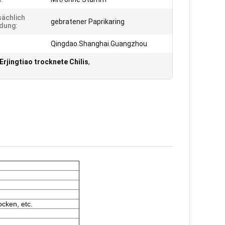
ächlich
gebratener Paprikaring
dung:
Qingdao.Shanghai.Guangzhou
Erjingtiao trocknete Chilis
,
ocken, etc.