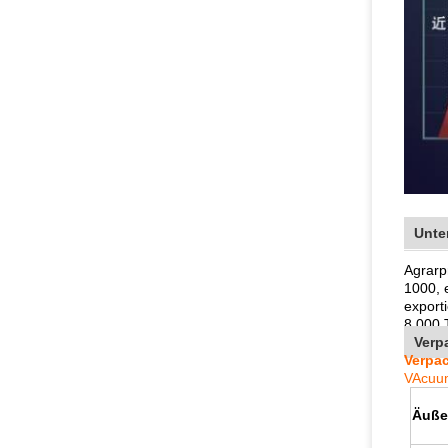
Unte
Agrarp
1000, 
export
8.000 
Verp
Verpac
VA
cuu
Äuße