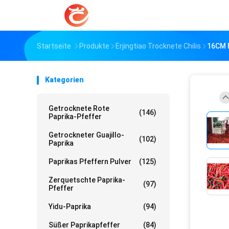
Startseite
Produkte
Erjingtiao Trocknete Chilis
16CM E
Kategorien
Getrocknete Rote
(146)
Paprika-Pfeffer
Getrockneter Guajillo-
(102)
Paprika
Paprikas Pfeffern Pulver
(125)
Zerquetschte Paprika-
(97)
Pfeffer
Yidu-Paprika
(94)
Süßer Paprikapfeffer
(84)