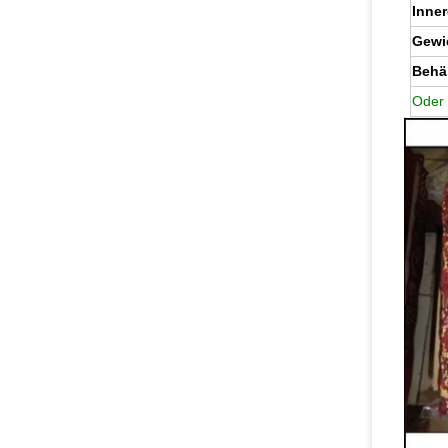
Inne
Gewi
Behäl
Oder 