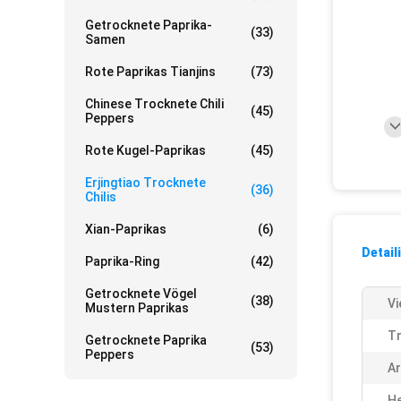
Getrocknete Paprika-
(33)
Samen
Rote Paprikas Tianjins
(73)
Chinese Trocknete Chili
(45)
Peppers
Rote Kugel-Paprikas
(45)
Erjingtiao Trocknete
(36)
Chilis
Xian-Paprikas
(6)
Detail
Paprika-Ring
(42)
Getrocknete Vögel
(38)
Vi
Mustern Paprikas
T
Getrocknete Paprika
(53)
Peppers
A
He