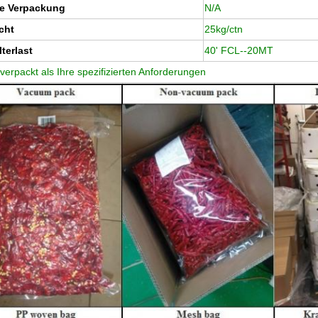
re Verpackung
N/A
cht
25kg/ctn
terlast
40' FCL--20MT
verpackt als Ihre spezifizierten Anforderungen