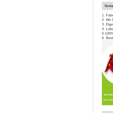
Vorte
1. Fab
2. Wir
3. Eig
4.
Labo
5.100%
6. Bes