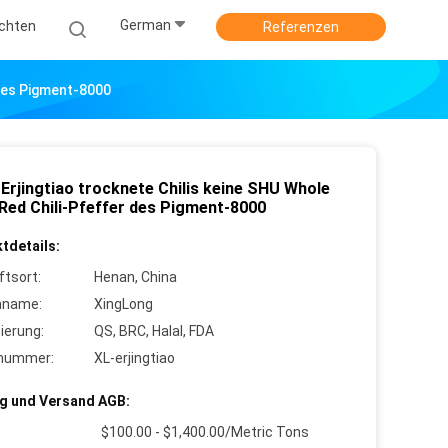
German
ichten
Referenzen
 Des Pigment-8000
Erjingtiao trocknete Chilis keine SHU Whole
 Red Chili-Pfeffer des Pigment-8000
tdetails:
ftsort:
Henan, China
nname:
XingLong
zierung:
QS, BRC, Halal, FDA
lnummer:
XL-erjingtiao
g und Versand AGB:
$100.00 - $1,400.00/Metric Tons