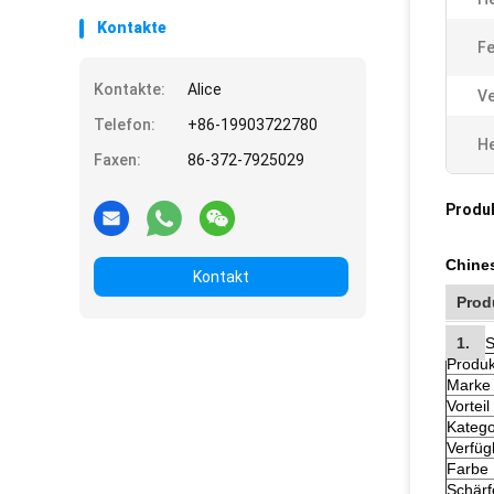
Kontakte
Fe
Kontakte:
Alice
Ve
Telefon:
+86-19903722780
He
Faxen:
86-372-7925029
Produ
Chines
Kontakt
Prod
1.
S
Produ
Marke
Vorteil
Katego
Verfüg
Farbe
Schärf