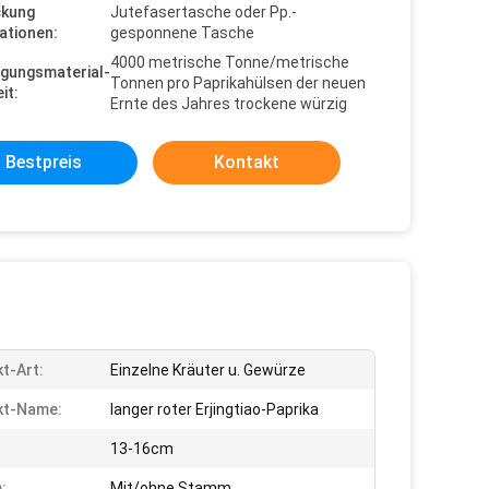
ckung
Jutefasertasche oder Pp.-
ationen:
gesponnene Tasche
4000 metrische Tonne/metrische
gungsmaterial-
Tonnen pro Paprikahülsen der neuen
it:
Ernte des Jahres trockene würzig
Bestpreis
Kontakt
t-Art:
Einzelne Kräuter u. Gewürze
kt-Name:
langer roter Erjingtiao-Paprika
:
13-16cm
:
Mit/ohne Stamm