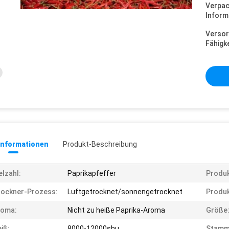
Verpa
Inform
Versor
Fähigke
informationen
Produkt-Beschreibung
elzahl:
Paprikapfeffer
Produk
rockner-Prozess:
Luftgetrocknet/sonnengetrocknet
Produ
roma:
Nicht zu heiße Paprika-Aroma
Größe
iß:
8000-12000shu
Stamm