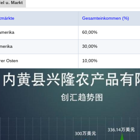
el u. Markt
tmärkte
Gesamteinkommen (%)
amerika
60,00%
merika
30,00%
erer Osten
10,00%