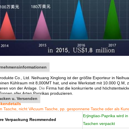
rnehmensinformationen
rodukte Co., Ltd. Neihuang Xinglong ist der größte Exporteur in Neihu
einen Kühlraum mit 8,000MT hat, und eine Werkstatt mit 10.000 Q.M, z
ieren von der Anlage.
Die
Firma hat die konkurrierte und höchstentwick
Tonnen aller Arten Paprikas produzieren.
acken u. Versenden
kendetails
m Tasche, nicht VA
cuum Tasche, pp. gesponnene Tasche oder als Kun
Erjingtiao-Paprika wird 
re Verpackung Recmmended
Taschen verpackt