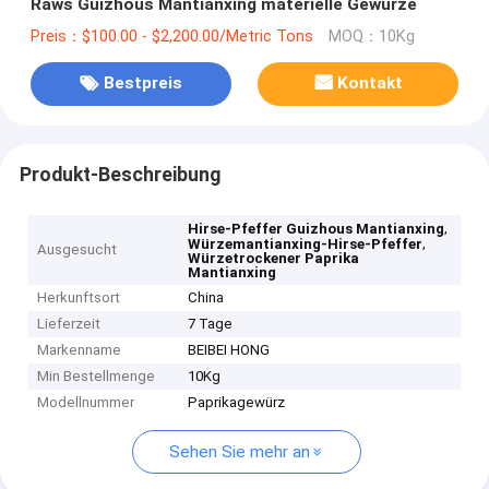
Raws Guizhous Mantianxing materielle Gewürze
Preis：$100.00 - $2,200.00/Metric Tons
MOQ：10Kg
Bestpreis
Kontakt
Produkt-Beschreibung
,
Hirse-Pfeffer Guizhous Mantianxing
,
Würzemantianxing-Hirse-Pfeffer
Ausgesucht
Würzetrockener Paprika
Mantianxing
Herkunftsort
China
Lieferzeit
7 Tage
Markenname
BEIBEI HONG
Min Bestellmenge
10Kg
Modellnummer
Paprikagewürz
Sehen Sie mehr an