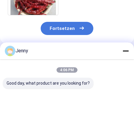
materielle Gewürze
Fortsetzen
Jenny
Empfohlene Produkte
4:06 PM
Good day, what product are you looking for?
Natürliche rote
Taste Hot Spicy
Sanying 2-3 I
Paprika-Chili ohne
Dried Red Chilli
and Impurity 1
Zusatzstoffe,
Peppers for
Standards
getrocknete rote
Seasoning Impurity 1
Chilischoten 10
Bestpreis
Bestpreis
Bestprei