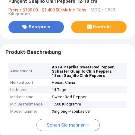
Pungent Guajillo Chili Peppers 12-18 cm
Preis：$100.00 - $1,400.00/Metric Tons
MOQ：1.500
Kilogramm
Bestpreis
Kontakt
Produkt-Beschreibung
,
ASTA Paprika Sweet Red Pepper
Ausgesucht
,
Scharfer Guajillo Chili Peppers
18cm Guajillo Chili Peppers
Herkunftsort
Henan, China
Lieferzeit
14 Tage
Markenname
Sweet Red Pepper
Min Bestellmenge
1.500 Kilogramm
Modellnummer
Xinglong-Paprikas 08
Sehen Sie mehr an