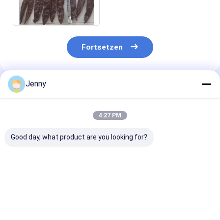
Peppers 12-18 cm
Fortsetzen
Jenny
Empfohlene Produkte
4:27 PM
Good day, what product are you looking for?
Natürliche rot
Ganzes Guajillo Chili
Grade A Guajill
getrocknete
mit/ohne Stamm
8-12% Feuchti
Guajillo-Chilli ohne
500SHU Rot starker
Niedrige Unrei
Zusatzstoffe und
scharfer Chili
(0,1% Max)
mit einer
Geschmack
Bestpreis
Bestpreis
Bestprei