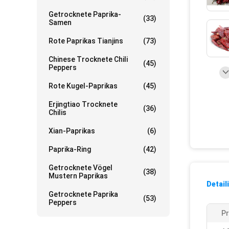
Getrocknete Paprika-
(33)
Samen
Rote Paprikas Tianjins
(73)
Chinese Trocknete Chili
(45)
Peppers
Rote Kugel-Paprikas
(45)
Erjingtiao Trocknete
(36)
Chilis
Xian-Paprikas
(6)
Paprika-Ring
(42)
Getrocknete Vögel
(38)
Mustern Paprikas
Detail
Getrocknete Paprika
(53)
Peppers
P