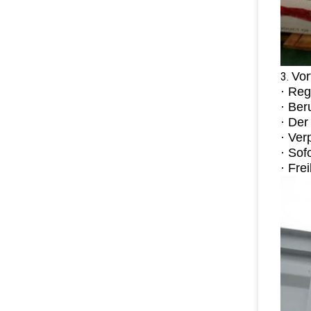
Vor
3.
· Reg
· Ber
· Der
· Ver
· Sof
· Fre