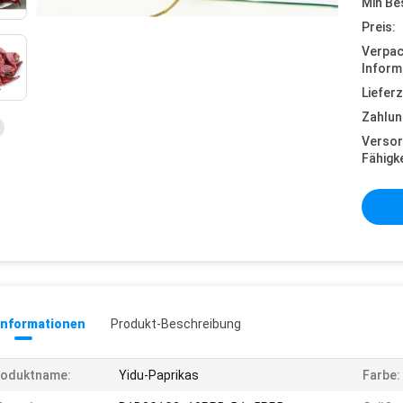
Min Be
Preis:
Verpa
Inform
Lieferz
Zahlun
Versor
Fähigke
informationen
Produkt-Beschreibung
roduktname:
Yidu-Paprikas
Farbe: