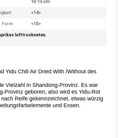
:
10-15 cm
igkeit:
<14>
. Form:
<10>
prikas lufttrockneten
,
 Yidu Chili Air Dried With /Without des
nelle Vielzahl in Shandong-Provinz. Es war
ng-Provinz geboren, also wird es Yidu-Rot
t nach Reife gekennzeichnet, etwas würzig
rbeitungsfarbelemente und Essen.