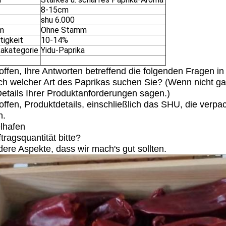
8-15cm
shu 6.000
m
Ohne Stamm
tigkeit
10-14%
kakategorie
Yidu-Paprika
offen, Ihre Antworten betreffend die folgenden Fragen i
ch welcher Art des Paprikas suchen Sie? (Wenn nicht g
etails Ihrer Produktanforderungen sagen.)
offen, Produktdetails, einschließlich das SHU, die verp
n.
elhafen
ftragsquantität bitte?
dere Aspekte, dass wir mach's gut sollten.