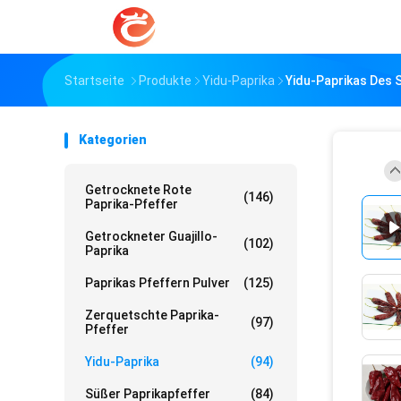
Startseite
Produkte
Yidu-Paprika
Yidu-Paprikas Des 
Kategorien
Getrocknete Rote
(146)
Paprika-Pfeffer
Getrockneter Guajillo-
(102)
Paprika
Paprikas Pfeffern Pulver
(125)
Zerquetschte Paprika-
(97)
Pfeffer
Yidu-Paprika
(94)
Süßer Paprikapfeffer
(84)