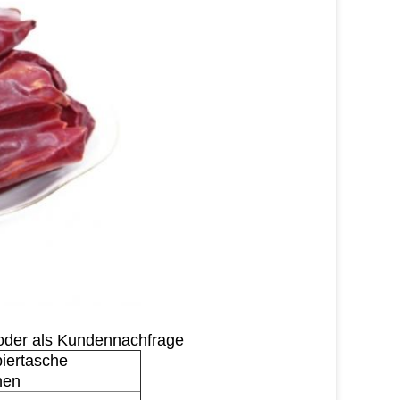
oder als Kundennachfrage
piertasche
hen