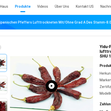
Haus
Produkte
Videos
Über Uns
Kontakt US
Nachr
Spanischen Pfeffers Lufttrockneten Mit/ohne Grad A Des Stamm-8.
Yidu-
luftt
SHU 1
Produk
Herkun
Marke
Zertifi
Model
Zahlun