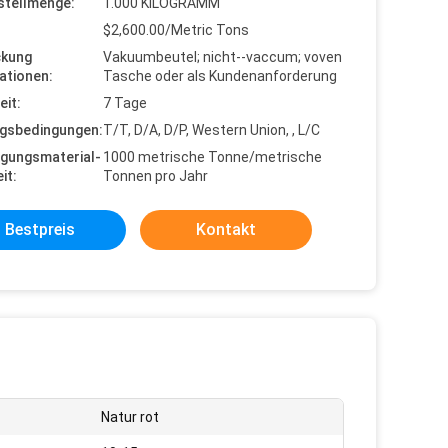
stellmenge:
1.000 KILOGRAMM
$2,600.00/Metric Tons
ckung
Vakuumbeutel; nicht--vaccum; voven
ationen:
Tasche oder als Kundenanforderung
eit:
7 Tage
gsbedingungen:
T/T, D/A, D/P, Western Union, , L/C
gungsmaterial-
1000 metrische Tonne/metrische
it:
Tonnen pro Jahr
Bestpreis
Kontakt
Natur rot