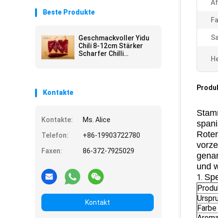
Af
Beste Produkte
Fa
Sa
Geschmackvoller Yidu
Chili 8-12cm Stärker
Scharfer Chilli
He
Geschmack Süßer
Paprika
Produ
Kontakte
Stamm
Kontakte:
Ms. Alice
spani
Roter
Telefon:
+86-19903722780
vorze
Faxen:
86-372-7925029
genan
und w
Spe
1.
Prod
Urspr
Kontakt
Farbe
Arom