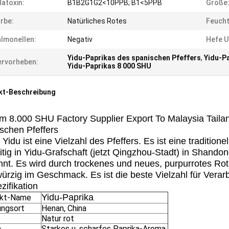
latoxin:
B1B2G1G2<10PPB; B1<5PPB
Größe
rbe:
Natürliches Rotes
Feucht
lmonellen:
Negativ
Hefe U
Yidu-Paprikas des spanischen Pfeffers
,
Yidu-Pa
rvorheben:
Yidu-Paprikas 8 000 SHU
kt-Beschreibung
 8.000 SHU Factory Supplier Export To Malaysia Tailand
schen Pfeffers
 Yidu ist eine Vielzahl des Pfeffers. Es ist eine traditio
itig in Yidu-Grafschaft (jetzt Qingzhou-Stadt) in Shando
nt. Es wird durch trockenes und neues, purpurrotes Ro
ürzig im Geschmack. Es ist die beste Vielzahl für Vera
zifikation
Yidu-Paprika
ukt-Name
ungsort
Henan, China
Natur rot
a
Starkes u. scharfes Paprika-Aroma