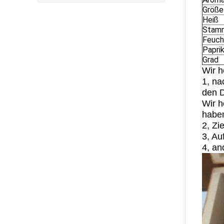
Größe
Heiß
Stam
Feuch
Papri
Grad
Wir h
1, na
den D
Wir h
habe
2, Zi
3, Au
4, an