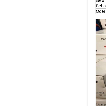
Gewi
Behäl
Oder 