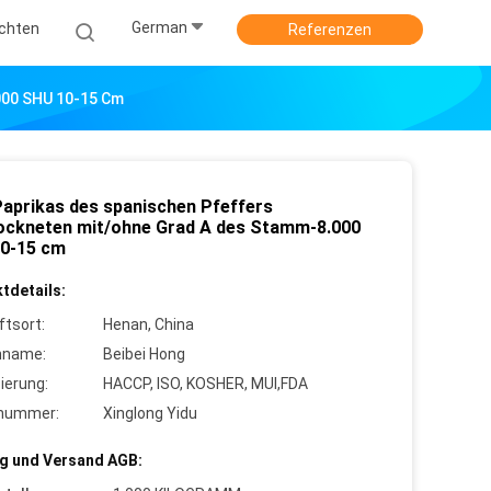
German
ichten
Referenzen
000 SHU 10-15 Cm
Paprikas des spanischen Pfeffers
rockneten mit/ohne Grad A des Stamm-8.000
0-15 cm
tdetails:
ftsort:
Henan, China
nname:
Beibei Hong
zierung:
HACCP, ISO, KOSHER, MUI,FDA
lnummer:
Xinglong Yidu
g und Versand AGB: