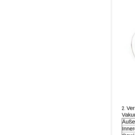
Ver
2.
Vakuu
Äuße
Inne