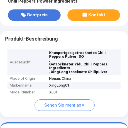
Chili Peppers Powder Ingredients
Bestpreis
Kontakt
Produkt-Beschreibung
Knusperiges getrocknetes Chili
Peppers Pulver ISO
,
Ausgesucht
Getrockneter Yidu Chili Peppers
Ingredients
,
XingLong trocknete Chilipulver
Place of Origin
Henan, China
Markenname
XingLong01
Model Number
XL01
Sehen Sie mehr an