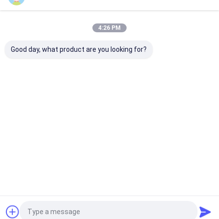
Nahrungsmittelproduktion
Startseite
Über uns
Desktop Site
Sitemap
Privacy Policy
4:26 PM
Qualität
Getrocknete rote Paprika-Pfeffer
China Fabrik.Copyright ©
2026 Neihuang Xinglong Agricultural Products Co. Ltd. All Rights
Good day, what product are you looking for?
Reserved.
Haus
Produkte
Videos