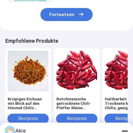
Fortsetzen
Empfohlene Produkte
Krispiges Sichuan
Rotchinesische
Haltbarkeit 1 
mit Blick auf den
getrocknete Chili-
Trocknete hei
Himmel Chilis
Pfeffer Kleine
Chilis, geeigne
Allergen-
Allergeninformationen
den Großkauf
Informationen KEINE
NICHT Ideal für
Bestpreis
Bestpreis
Bestprei
authentische
Lebensmittelverarbeitung
würzige Chili-Pfeffer
und kulinarische
Alice
geeignet für die
Anwendungen