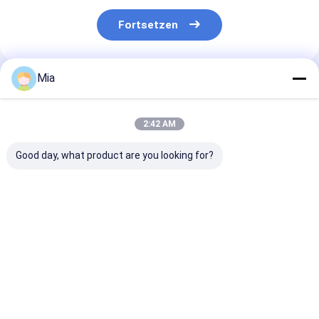
Fortsetzen
Mia
Empfohlene Produkte
2:42 AM
Good day, what product are you looking for?
Entdecken Sie den
Holen Sie sich die
Chilischmecke
köstlichen
perfekten heiß
Yidu
Geschmack von
getrockneten roten
Chilischmecke
scharfen, leicht
Chili-Pfeffer für Ihre
Trockener und
getrockneten roten
Kochbedürfnisse
kühler Speiche
Bestpreis
Bestpreis
Bestprei
Chilis
geschmackvol
Zutaten und
Chilischmecke