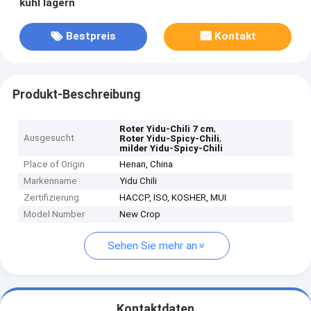
kühl lagern
Bestpreis
Kontakt
Produkt-Beschreibung
,
Roter Yidu-Chili 7 cm
Ausgesucht
,
Roter Yidu-Spicy-Chili
milder Yidu-Spicy-Chili
Place of Origin
Henan, China
Markenname
Yidu Chili
Zertifizierung
HACCP, ISO, KOSHER, MUI
Model Number
New Crop
Sehen Sie mehr an
Kontaktdaten