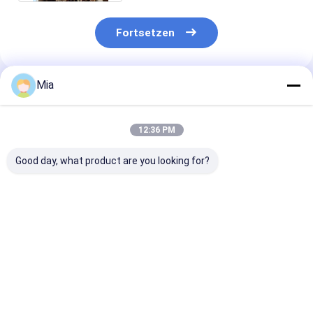
Fortsetzen
Mia
Empfohlene Produkte
12:36 PM
Good day, what product are you looking for?
Entdecken Sie den
Holen Sie sich die
Chilischmecke
köstlichen
perfekten heiß
Yidu
Geschmack von
getrockneten roten
Chilischmecke
scharfen, leicht
Chili-Pfeffer für Ihre
Trockener und
getrockneten roten
Kochbedürfnisse
kühler Speiche
Bestpreis
Bestpreis
Bestprei
Chilis
geschmackvol
Zutaten und
Chilischmecke