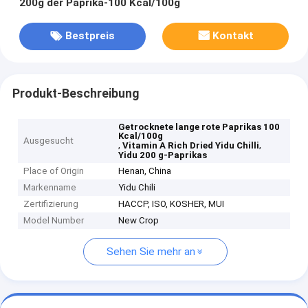
200g der Paprika-100 Kcal/100g
Bestpreis
Kontakt
Produkt-Beschreibung
Getrocknete lange rote Paprikas 100
Kcal/100g
Ausgesucht
,
,
Vitamin A Rich Dried Yidu Chilli
Yidu 200 g-Paprikas
Place of Origin
Henan, China
Markenname
Yidu Chili
Zertifizierung
HACCP, ISO, KOSHER, MUI
Model Number
New Crop
Sehen Sie mehr an