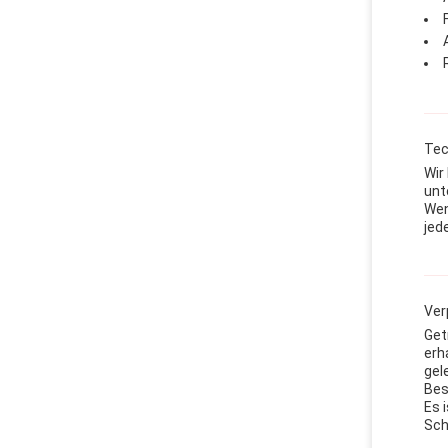
Tec
Wir
unt
Wen
jede
Ver
Get
erh
gel
Bes
Es 
Sch