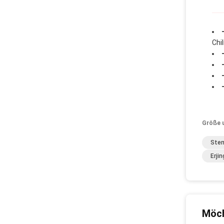
Chi
Größe 
Stem
Erji
Möch