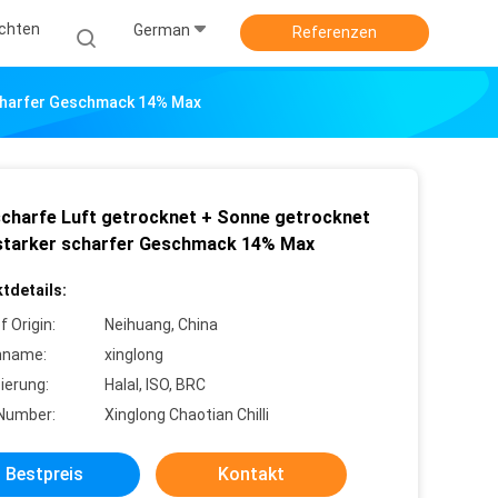
ichten
German
Referenzen
Scharfer Geschmack 14% Max
scharfe Luft getrocknet + Sonne getrocknet
i starker scharfer Geschmack 14% Max
tdetails:
f Origin:
Neihuang, China
nname:
xinglong
zierung:
Halal, ISO, BRC
Number:
Xinglong Chaotian Chilli
Bestpreis
Kontakt