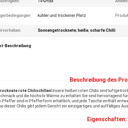
uchtigkeit:
14%max
Anwen
gerbedingungen:
kühler und trockener Platz
Produk
rvorheben:
Sonnengetrocknete
,
heiße
,
scharfe Chilli
kt-Beschreibung
Beschreibung des Pro
rocknete rote Chilischillen
Unsere heißen roten Chilis sind luftget
chmack und die höchste Wärme zu erhalten.Sie sind hervorragend für
li-Pfeffer sind in Pfefferform erhältlich, und jede Tasche enthält entw
be dieser Chilis gibt jedem Gericht ein einzigartiges und auffälliges Au
Eigenschaften: