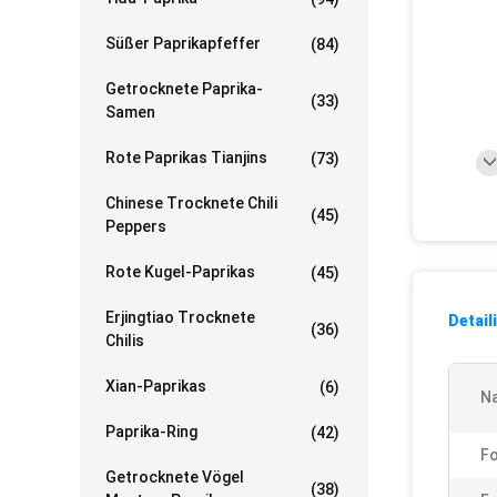
Süßer Paprikapfeffer
(84)
Getrocknete Paprika-
(33)
Samen
Rote Paprikas Tianjins
(73)
Chinese Trocknete Chili
(45)
Peppers
Rote Kugel-Paprikas
(45)
Erjingtiao Trocknete
Detail
(36)
Chilis
Xian-Paprikas
(6)
N
Paprika-Ring
(42)
F
Getrocknete Vögel
(38)