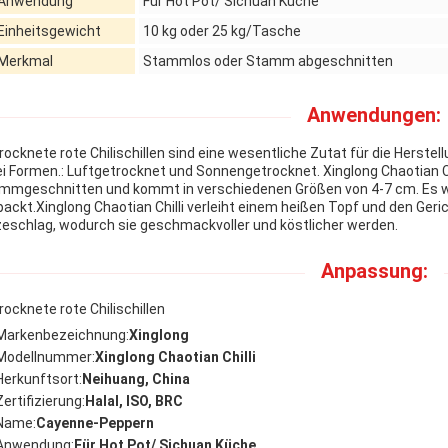
Anwendung
Für Hot Pot/ Sichuan Küche
Einheitsgewicht
10 kg oder 25 kg/Tasche
Merkmal
Stammlos oder Stamm abgeschnitten
Anwendungen:
rocknete rote Chilischillen sind eine wesentliche Zutat für die Herste
i Formen.: Luftgetrocknet und Sonnengetrocknet. Xinglong Chaotian C
mmgeschnitten und kommt in verschiedenen Größen von 4-7 cm. Es wi
packt.Xinglong Chaotian Chilli verleiht einem heißen Topf und den Geri
zeschlag, wodurch sie geschmackvoller und köstlicher werden.
Anpassung:
rocknete rote Chilischillen
Markenbezeichnung:
Xinglong
Modellnummer:
Xinglong Chaotian Chilli
Herkunftsort:
Neihuang, China
Zertifizierung:
Halal, ISO, BRC
Name:
Cayenne-Peppern
Anwendung:
Für Hot Pot/ Sichuan Küche