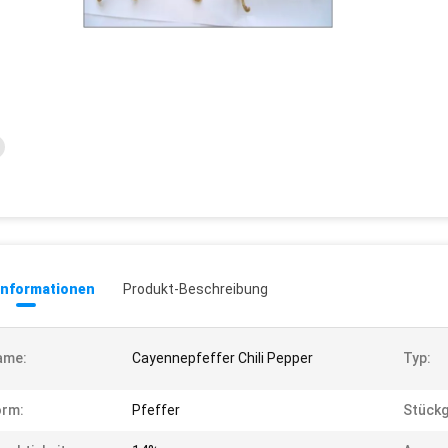
informationen
Produkt-Beschreibung
ame:
Cayennepfeffer Chili Pepper
Typ:
orm:
Pfeffer
Stückg