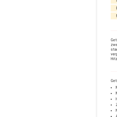
Get
zwe
sta
ver
Hit
Get