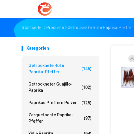
Startseite
Produkte
Getrocknete Rote Paprika-Pfeffer
Kategorien
Getrocknete Rote
(146)
Paprika-Pfeffer
Getrockneter Guajillo-
(102)
Paprika
Paprikas Pfeffern Pulver
(125)
Zerquetschte Paprika-
(97)
Pfeffer
Yidu-Paprika
(94)