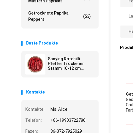
Mustern Paprikas
Fe
Getrocknete Paprika
La
(53)
Peppers
He
Beste Produkte
Produ
Sanying Rotchilli
Pfeffer Trockener
Stamm 10-12 cm
geschnitten mit
Feuchtigkeit 12% Max
Kontakte
Get
Ges
Chi
Kontakte:
Ms. Alice
Far
Telefon:
+86-19903722780
Faxen:
86-372-7925029