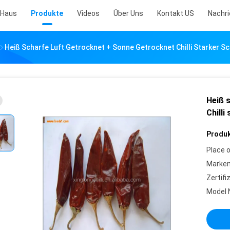
Haus
Produkte
Videos
Über Uns
Kontakt US
Nachr
Heiß Scharfe Luft Getrocknet + Sonne Getrocknet Chilli Starker 
Heiß 
Chill
Produk
Place o
Marke
Zertifi
Model 