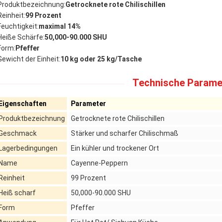
Produktbezeichnung:
Getrocknete rote Chilischillen
Reinheit:
99 Prozent
Feuchtigkeit:
maximal 14%
Heiße Schärfe:
50,000-90.000 SHU
Form:
Pfeffer
Gewicht der Einheit:
10 kg oder 25 kg/Tasche
Technische Parame
Eigenschaften
Parameter
Produktbezeichnung
Getrocknete rote Chilischillen
Geschmack
Stärker und scharfer Chilischmaß
Lagerbedingungen
Ein kühler und trockener Ort
Name
Cayenne-Peppern
Reinheit
99 Prozent
Heiß scharf
50,000-90.000 SHU
Form
Pfeffer