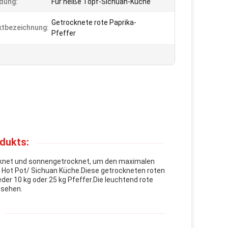
dung:
Für heiße Topf-Sichuan-Küche
Getrocknete rote Paprika-
tbezeichnung:
Pfeffer
dukts:
rocknet und sonnengetrocknet, um den maximalen
 Hot Pot/ Sichuan Küche.Diese getrockneten roten
eder 10 kg oder 25 kg Pfeffer.Die leuchtend rote
ssehen.