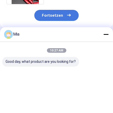
Fortsetzen
Mia
Empfohlene Produkte
10:27 AM
Good day, what product are you looking for?
Natürliche rote
Taste Hot Spicy
Sanying 2-3 I
Paprika-Chili ohne
Dried Red Chilli
and Impurity 1
Zusatzstoffe,
Peppers for
Standards
getrocknete rote
Seasoning Impurity 1
Chilischoten 10
Bestpreis
Bestpreis
Bestprei
kg/CTN zum Kochen
von Lebensmitteln