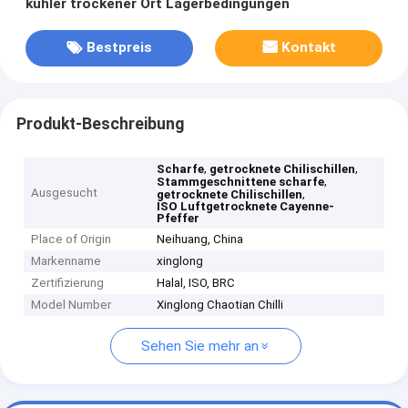
kühler trockener Ort Lagerbedingungen
Bestpreis
Kontakt
Produkt-Beschreibung
,
,
Scharfe
getrocknete Chilischillen
,
Stammgeschnittene scharfe
Ausgesucht
,
getrocknete Chilischillen
ISO Luftgetrocknete Cayenne-
Pfeffer
Place of Origin
Neihuang, China
Markenname
xinglong
Zertifizierung
Halal, ISO, BRC
Model Number
Xinglong Chaotian Chilli
Sehen Sie mehr an