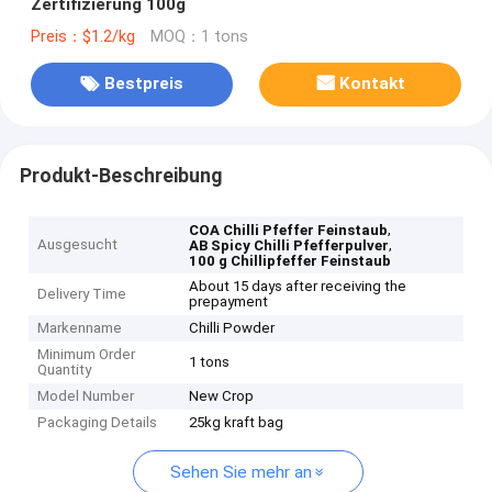
Zertifizierung 100g
Preis：$1.2/kg
MOQ：1 tons
Bestpreis
Kontakt
Produkt-Beschreibung
,
COA Chilli Pfeffer Feinstaub
Ausgesucht
,
AB Spicy Chilli Pfefferpulver
100 g Chillipfeffer Feinstaub
About 15 days after receiving the
Delivery Time
prepayment
Markenname
Chilli Powder
Minimum Order
1 tons
Quantity
Model Number
New Crop
Packaging Details
25kg kraft bag
Sehen Sie mehr an