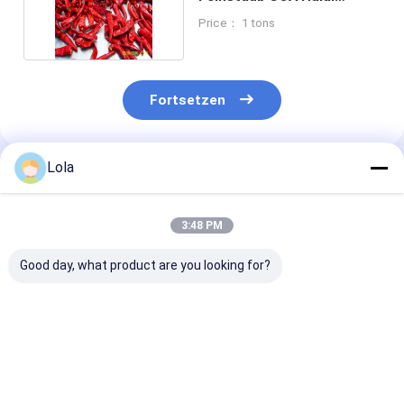
Zertifizierung 100g
Price： 1 tons
Fortsetzen
Lola
Empfohlene Produkte
3:48 PM
Good day, what product are you looking for?
Salmonellenfreies
Premium-
Premium 80-2
Chilipulver 60-80
Pfefferpulver mit
ASTA Chili-Pa
Mesh, reich an
hohem Vitamin-C-
Pulver 1000 G
Vitamin C und
und
Salmonella-ne