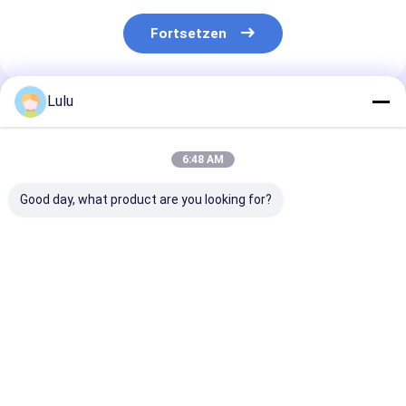
Fortsetzen
Lulu
Empfohlene Produkte
6:48 AM
Good day, what product are you looking for?
Tianjin Red Chili mit
Vitamin C in rotem
Tianjin Round
Vitamin C, auf den
Jinta-Pfeffer
Chilies (100 g)
Feldern von Tianjin
bei Raumtemperatur
angebaut
Bestpreis
Bestpreis
Bestprei