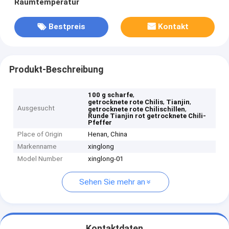
Raumtemperatur
Bestpreis
Kontakt
Produkt-Beschreibung
,
100 g scharfe
,
,
getrocknete rote Chilis
Tianjin
Ausgesucht
,
getrocknete rote Chilischillen
Runde Tianjin rot getrocknete Chili-
Pfeffer
Place of Origin
Henan, China
Markenname
xinglong
Model Number
xinglong-01
Sehen Sie mehr an
Kontaktdaten