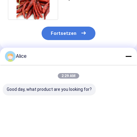
Stamm 8000-12000shu
Fortsetzen
Alice
Empfohlene Produkte
2:29 AM
Good day, what product are you looking for?
Vitamin A und C:
Kultivierter leicht
Vitaminreiche
getrocknete Paprika
würziger 0-500shu
Paprika-Pulve
heißluftgetrockneter
Zusatzstoffe 
entwässerter
Gewürzmisch