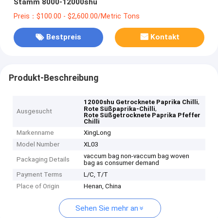
Stamm 8000-12000shu
Preis：$100.00 - $2,600.00/Metric Tons
Bestpreis
Kontakt
Produkt-Beschreibung
,
12000shu Getrocknete Paprika Chilli
,
Rote Süßpaprika-Chilli
Ausgesucht
Rote Süßgetrocknete Paprika Pfeffer
Chilli
Markenname
XingLong
Model Number
XL03
vaccum bag non-vaccum bag woven
Packaging Details
bag as consumer demand
Payment Terms
L/C, T/T
Place of Origin
Henan, China
Sehen Sie mehr an