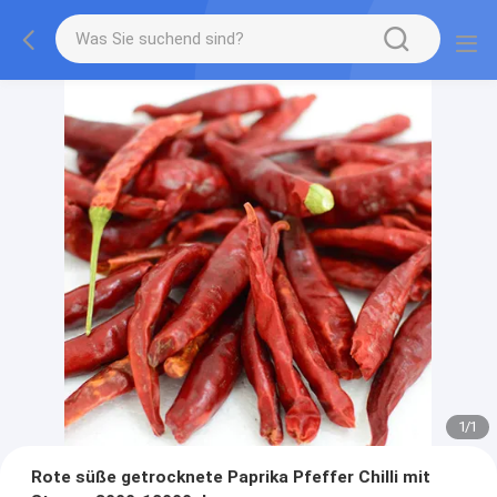
1
/
1
Rote süße getrocknete Paprika Pfeffer Chilli mit