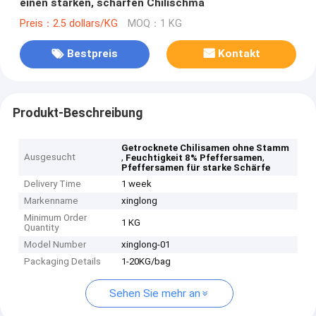
einen starken, scharfen Chilischma
Preis：2.5 dollars/KG
MOQ：1 KG
Bestpreis
Kontakt
Produkt-Beschreibung
Getrocknete Chilisamen ohne Stamm
Ausgesucht
,
,
Feuchtigkeit 8% Pfeffersamen
Pfeffersamen für starke Schärfe
Delivery Time
1 week
Markenname
xinglong
Minimum Order
1 KG
Quantity
Model Number
xinglong-01
Packaging Details
1-20KG/bag
Sehen Sie mehr an