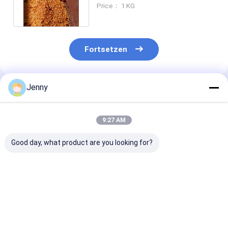
starken, scharfen Chilischma
Price： 1 KG
Fortsetzen
Jenny
Empfohlene Produkte
9:27 AM
Good day, what product are you looking for?
Premium Qualität
Frisch geerntetes
Feuchtigkeit 
getrocknete
Guajillo-Chilli-
Getrocknete
Chilisamen mit
Samen -
Chilisamen mi
knackiger Textur bei
Feuchtigkeit 8%-12%
knackiger Text
5-8 mm
- Reinheit 95-99%
1% Maximale
Bestpreis
Bestpreis
Bestprei