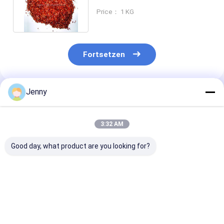
scharfen Geschmack Größe 5-
Price： 1 KG
8 mm
Fortsetzen
Jenny
Empfohlene Produkte
3:32 AM
Good day, what product are you looking for?
Premium Qualität
Frisch geerntetes
Feuchtigkeit 
getrocknete
Guajillo-Chilli-
Getrocknete
Chilisamen mit
Samen -
Chilisamen mi
knackiger Textur bei
Feuchtigkeit 8%-12%
knackiger Text