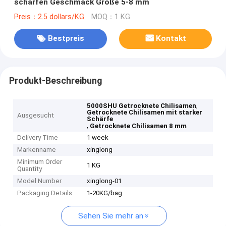
scharfen Geschmack Größe 5-8 mm
Preis：2.5 dollars/KG
MOQ：1 KG
Bestpreis
Kontakt
Produkt-Beschreibung
,
5000SHU Getrocknete Chilisamen
Getrocknete Chilisamen mit starker
Ausgesucht
Schärfe
,
Getrocknete Chilisamen 8 mm
Delivery Time
1 week
Markenname
xinglong
Minimum Order
1 KG
Quantity
Model Number
xinglong-01
Packaging Details
1-20KG/bag
Sehen Sie mehr an