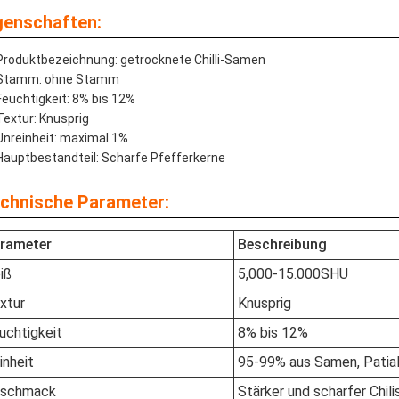
genschaften:
Produktbezeichnung: getrocknete Chilli-Samen
Stamm: ohne Stamm
Feuchtigkeit: 8% bis 12%
Textur: Knusprig
Unreinheit: maximal 1%
Hauptbestandteil: Scharfe Pfefferkerne
chnische Parameter:
rameter
Beschreibung
iß
5,000-15.000SHU
xtur
Knusprig
uchtigkeit
8% bis 12%
inheit
95-99% aus Samen, Patial 
schmack
Stärker und scharfer Chil