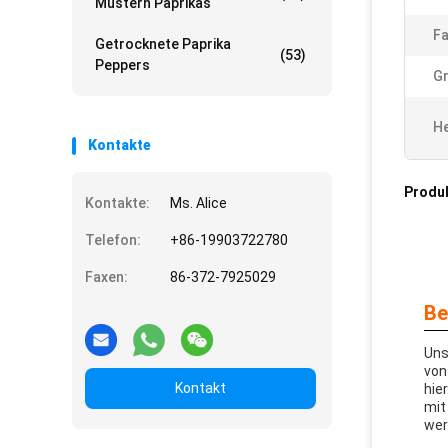
Mustern Paprikas
Fa
Getrocknete Paprika
(53)
Peppers
G
He
Kontakte
Produ
Kontakte:
Ms. Alice
Telefon:
+86-19903722780
Faxen:
86-372-7925029
Be
Uns
von
Kontakt
hie
mit
wer