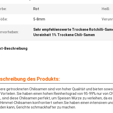
rbe:
Rot
Heiß:
röße:
5-8mm
Verunr
Sehr empfehlenswerte Trockene Rotchilli-Sam
rvorheben:
Unreinheit 1% Trockene Chili-Samen
kt-Beschreibung
schreibung des Produkts:
ere getrockneten Chilisamen sind von hoher Qualität und bieten sowohl
 Vorteilen..Sie haben einen hohen Reinheitsgrad von 95-99% nur von Chi
r., sind diese Chilisamen perfekt, um Speisen Würze zu verleihen, da es
 Himmel-Chilisamen konfrontiert sehen.Sie haben einen intensiven u
den kann, Gerichte schmackhafter zu machen.