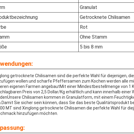
rm
Granulat
oduktbezeichnung
Getrocknete Chilisamen
rbe
Rot
tamm
Ohne Stamm
öße
5 bis 8 mm
wendungen:
glong getrocknete Chilisamen sind die perfekte Wahl für diejenigen, di
zufügen wollen.und scharfe Pfeffersamen zum Kochen werden alle mit
eren eigenen Farmen angebautMit einer Mindestbestellmenge von 1 K
chlagbaren Preis von 2,5 Dollar/Kg erhältlich.und kann innerhalb einer
denUnsere Chilisamen kommen in Granulatform, mit einem Feuchtigke
Damit Sie sicher sein können, dass Sie das beste Qualitätsprodukt
00 MT sind Xinglong getrocknete Chilisamen die perfekte Wahl für die
chmack hinzufügen möchten.
passung: