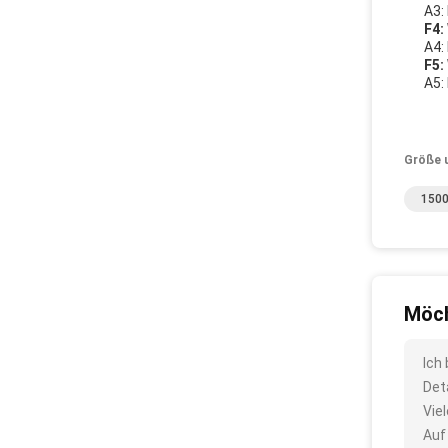
A3:
F4:
A4:
F5:
A5:
Größe 
1500
Möch
Ich
Det
Vie
Auf