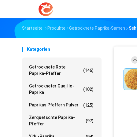
Startseite
Produkte
Getrocknete Paprika-Samen
Seh
Kategorien
Getrocknete Rote
(146)
Paprika-Pfeffer
Getrockneter Guajillo-
(102)
Paprika
Paprikas Pfeffern Pulver
(125)
Zerquetschte Paprika-
(97)
Pfeffer
Yidu-Paprika
(94)