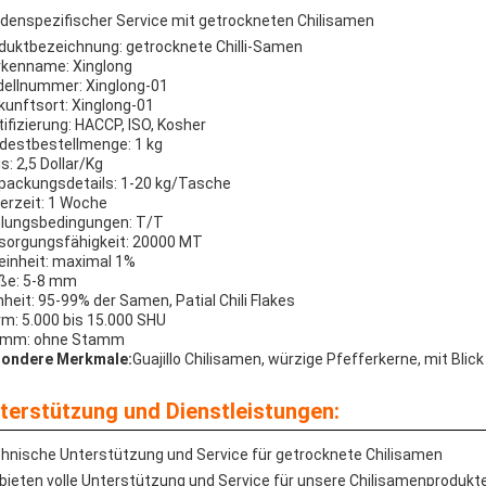
denspezifischer Service mit getrockneten Chilisamen
duktbezeichnung: getrocknete Chilli-Samen
kenname: Xinglong
ellnummer: Xinglong-01
kunftsort: Xinglong-01
tifizierung: HACCP, ISO, Kosher
destbestellmenge: 1 kg
s: 2,5 Dollar/Kg
packungsdetails: 1-20 kg/Tasche
ferzeit: 1 Woche
lungsbedingungen: T/T
sorgungsfähigkeit: 20000 MT
einheit: maximal 1%
ße: 5-8 mm
nheit: 95-99% der Samen, Patial Chili Flakes
m: 5.000 bis 15.000 SHU
amm: ohne Stamm
ondere Merkmale:
Guajillo Chilisamen, würzige Pfefferkerne, mit Bli
terstützung und Dienstleistungen:
hnische Unterstützung und Service für getrocknete Chilisamen
 bieten volle Unterstützung und Service für unsere Chilisamenprodukte