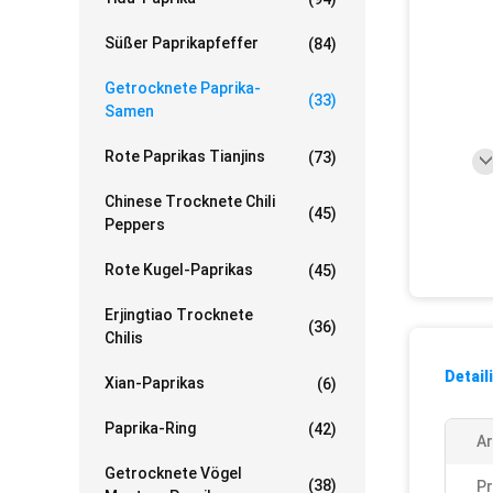
Süßer Paprikapfeffer
(84)
Getrocknete Paprika-
(33)
Samen
Rote Paprikas Tianjins
(73)
Chinese Trocknete Chili
(45)
Peppers
Rote Kugel-Paprikas
(45)
Erjingtiao Trocknete
(36)
Chilis
Detail
Xian-Paprikas
(6)
Paprika-Ring
(42)
A
Getrocknete Vögel
(38)
Pr