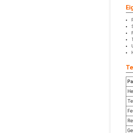
Ei
Te
Pa
He
Te
Fe
Re
Ge