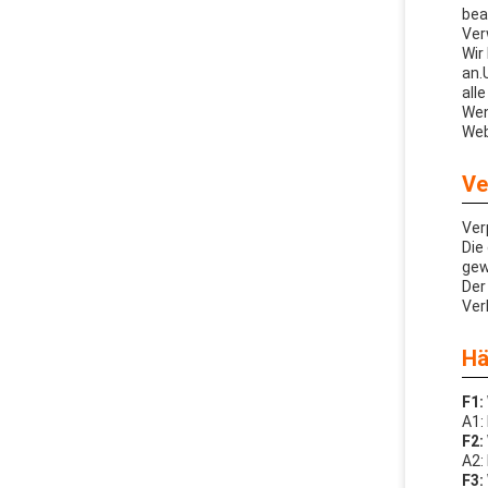
bea
Ver
Wir
an.
all
Wen
Web
Ve
Ver
Die
gew
Der
Ver
Hä
F1:
A1:
F2:
A2:
F3: