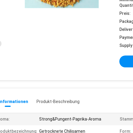
Quanti
Preis:
Packag
Deliver
Payme
Supply 
informationen
Produkt-Beschreibung
roma:
Strong&Pungent-Paprika-Aroma
Stamm
oduktbezeichnung:
Getrocknete Chilisamen
Form: