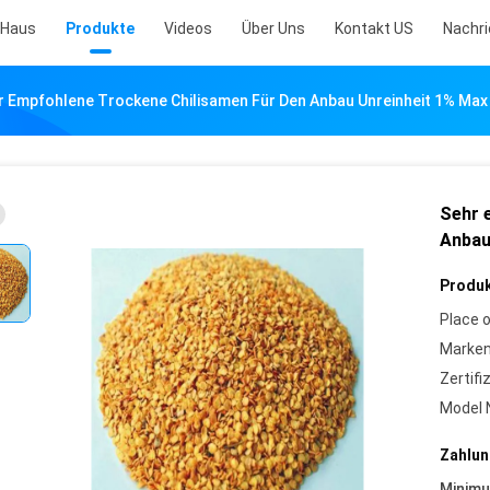
Haus
Produkte
Videos
Über Uns
Kontakt US
Nachr
r Empfohlene Trockene Chilisamen Für Den Anbau Unreinheit 1% Max
Sehr 
Anbau
Produk
Place o
Marke
Zertifi
Model 
Zahlun
Minim