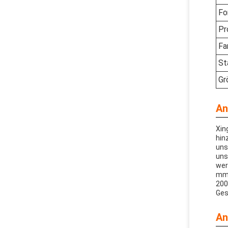
Fo
Pr
Fa
S
Gr
An
Xin
hin
uns
uns
wer
mm.
200
Ges
An