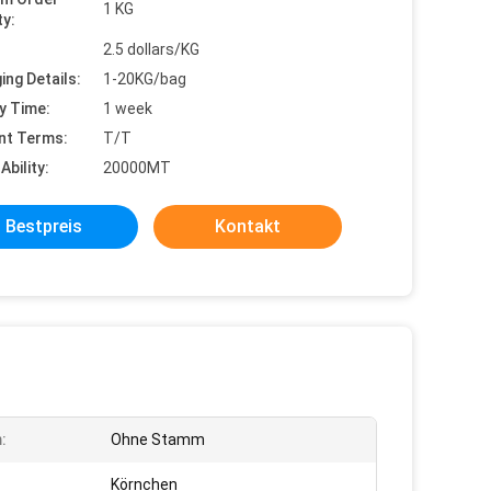
1 KG
ty:
2.5 dollars/KG
ing Details:
1-20KG/bag
y Time:
1 week
nt Terms:
T/T
Ability:
20000MT
Bestpreis
Kontakt
:
Ohne Stamm
Körnchen