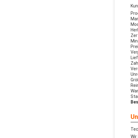
Kun
Pro
Mar
Mod
Her
Zer
Min
Prei
Ver
Lie
Zah
Ver
Unr
Grö
Rei
War
St
Bes
Un
Tec
Wir