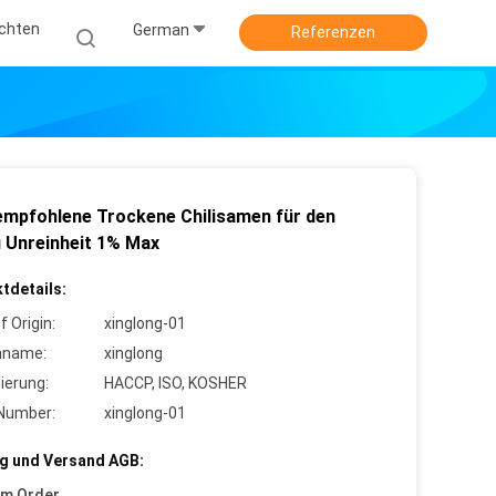
ichten
German
Referenzen
empfohlene Trockene Chilisamen für den
 Unreinheit 1% Max
tdetails:
f Origin:
xinglong-01
nname:
xinglong
zierung:
HACCP, ISO, KOSHER
Number:
xinglong-01
g und Versand AGB:
um Order