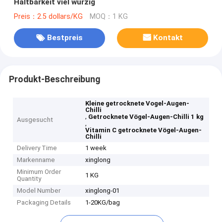
Haltbarkeit viel würzig
Preis：2.5 dollars/KG
MOQ：1 KG
Bestpreis
Kontakt
Produkt-Beschreibung
Kleine getrocknete Vogel-Augen-
Chilli
,
Getrocknete Vögel-Augen-Chilli 1 kg
Ausgesucht
,
Vitamin C getrocknete Vögel-Augen-
Chilli
Delivery Time
1 week
Markenname
xinglong
Minimum Order
1 KG
Quantity
Model Number
xinglong-01
Packaging Details
1-20KG/bag