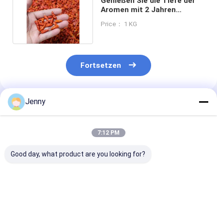
Genießen Sie die Tiefe der
Aromen mit 2 Jahren
Haltbarkeit viel würzig
Price： 1 KG
Fortsetzen
Jenny
Empfohlene Produkte
7:12 PM
Good day, what product are you looking for?
Bringen Sie Ihre
Würzige Geschmack
50 000SHU
Gerichte auf die
Trockene Vogel-
Trockener wür