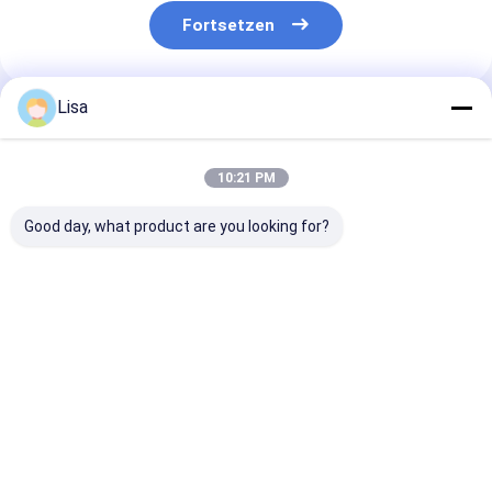
Fortsetzen
Lisa
Empfohlene Produkte
10:21 PM
Good day, what product are you looking for?
Fügen Sie etwas
Feuchtigkeit ≤14%
Haltbarkeitsd
Wärme zu Ihren
Süßpaprika Pfeffer
eines Jahres
Tellern mit
Rotchilli Capsicum
getrocknete Ch
getrockneten Chilli
bei Lagertemperatur
Gesamtasche ≤
Pods 500SHU 20-
von 0 °C bis 28 °C
und für hohe
Bestpreis
Bestpreis
Bestprei
25cm
Wettbewerbsfä