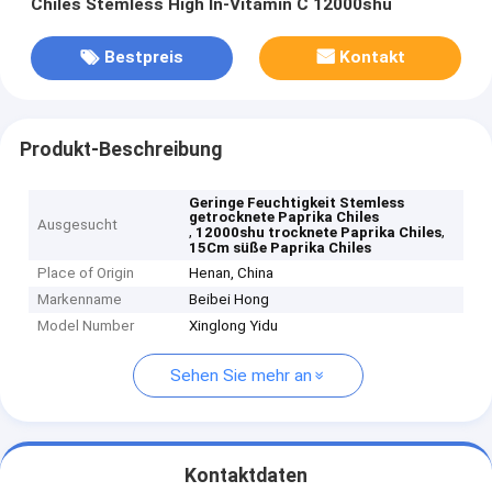
Chiles Stemless High In-Vitamin C 12000shu
Bestpreis
Kontakt
Produkt-Beschreibung
Geringe Feuchtigkeit Stemless
getrocknete Paprika Chiles
Ausgesucht
,
,
12000shu trocknete Paprika Chiles
15Cm süße Paprika Chiles
Place of Origin
Henan, China
Markenname
Beibei Hong
Model Number
Xinglong Yidu
Sehen Sie mehr an
Kontaktdaten